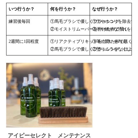
いつ行うか？
何を行うか？
なぜ行うか？
練習後毎回
①馬毛ブラシで優しくブラッシング
①土やホコリを除去す
②モイストリムーバーを付けた布で拭く
②汗や細かな汚れを落
2週間に1回程度
①リアクティブリキッドを付けた布で薄く塗
①革に潤いを与え、柔
②馬毛ブラシで優しくブラッシング（仕上げ
②塗りムラをなくし、