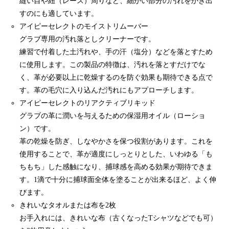
縫い目や紐（レース）周りなど、細かい部分の汚れをかき出
すのにも適しています。
アイピーセレクトのモイストリムーバー
グラブ専用の汚れ落としクリーナーです。
練習で付着した土汚れや、手の汗（塩分）などを落とすため
に使用します。この製品の特徴は、汚れを落とすだけでな
く、革が必要以上に乾燥するのを防ぐ効果も期待できる点で
す。革の毛穴に入り込んだ汚れにもアプローチします。
アイピーセレクトのリアクティブリキッド
グラブの革に潤いを与えるための保湿用オイル（ローショ
ン）です。
革の乾燥を防ぎ、しなやかさを保つ役割があります。これを
使用することで、革が適度にしっとりとした、いわゆる「も
ちもち」した感触になり、捕球感を高める効果が期待できま
す。1滴で十分に捕球面全体を塗ることが出来るほど、よく伸
びます。
きれいなタオルまたは布を2枚
お手入れには、きれいな布（古くなったTシャツなどでも可）