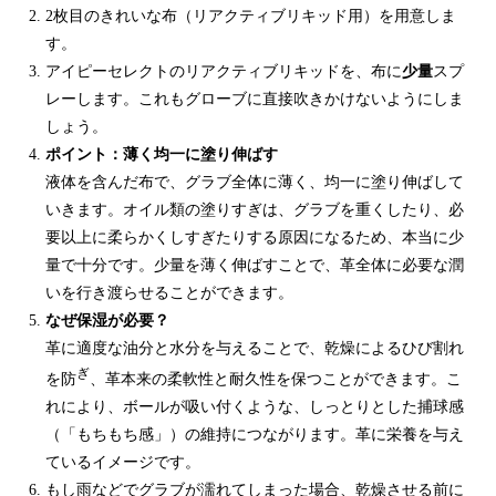
2枚目のきれいな布（リアクティブリキッド用）を用意しま
す。
アイピーセレクトのリアクティブリキッドを、布に
少量
スプ
レーします。これもグローブに直接吹きかけないようにしま
しょう。
ポイント：薄く均一に塗り伸ばす
液体を含んだ布で、グラブ全体に薄く、均一に塗り伸ばして
いきます。オイル類の塗りすぎは、グラブを重くしたり、必
要以上に柔らかくしすぎたりする原因になるため、本当に少
量で十分です。少量を薄く伸ばすことで、革全体に必要な潤
いを行き渡らせることができます。
なぜ保湿が必要？
革に適度な油分と水分を与えることで、乾燥によるひび割れ
ぎ
を防
、革本来の柔軟性と耐久性を保つことができます。こ
れにより、ボールが吸い付くような、しっとりとした捕球感
（「もちもち感」）の維持につながります。革に栄養を与え
ているイメージです。
もし雨などでグラブが濡れてしまった場合、乾燥させる前に