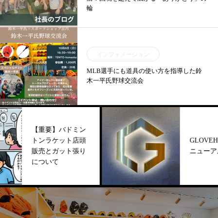
輪
インフォメーション
MLB選手にも道具の使い方を指導した鈴
木一平氏野球交流会
重要】バドミン
ンラケット店頭
GLOVEHOUSEリ
売とガット張り
ニューアル！
ついて