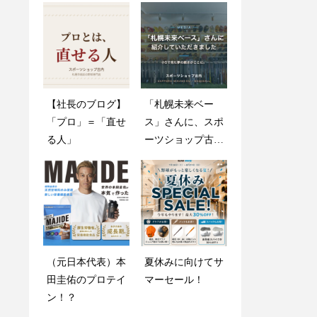
【社長のブログ】
創業感謝祭2025開
「札幌未来ベー
木製バットが折れ
「プロ」＝「直せ
催のお知らせ
ス」さんに、スポ
ても心配しない
る人」
ーツショップ古内
で！
を紹介していただ
きました
グラブメンテナン
（元日本代表）本
夏休みに向けてサ
ス指南書
田圭佑のプロテイ
マーセール！
ン！？