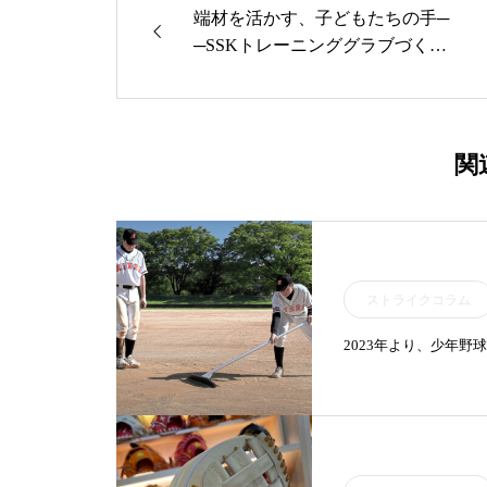
端材を活かす、子どもたちの手─
─SSKトレーニンググラブづくり
体験イベント報告
関
ストライクコラム
2023年より、少年