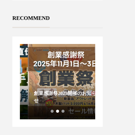
RECOMMEND
創業感謝祭2025開催のお知ら
木製バットが折
南書
せ
ないで！