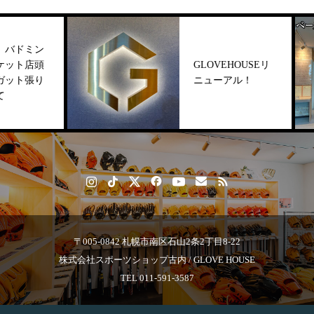
ミン
店頭
GLOVEHOUSEリ
張り
ニューアル！
〒005-0842 札幌市南区石山2条2丁目8-22
株式会社スポーツショップ古内 / GLOVE HOUSE
TEL 011-591-3587