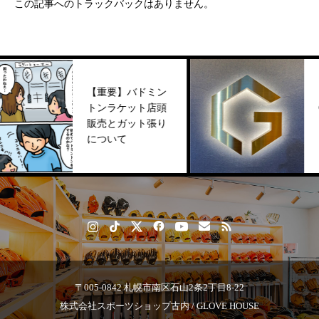
この記事へのトラックバックはありません。
【重要】バドミン
トンラケット店頭
GLO
販売とガット張り
ニュ
について
〒005-0842 札幌市南区石山2条2丁目8-22
株式会社スポーツショップ古内 / GLOVE HOUSE