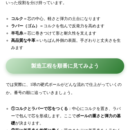
いった役割を分け持っています。
コルク
＝芯の中心。軽さと弾力の土台になります
ラバー（ゴム）
＝コルクを包んで反発力を高めます
羊毛糸
＝芯に巻きつけて形と耐久性を支えます
高品質な牛革
＝いちばん外側の表面。手ざわりと丈夫さを生
みます
製造工程を順番に見てみよう
では実際に、1球の硬式ボールがどんな流れで仕上がっていくの
か。番号の順に追っていきましょう。
①コルクとラバーで芯をつくる
：中心にコルクを置き、ラバ
ーで包んで芯を形成します。ここで
ボールの重さと弾力の基
礎
が決まります。