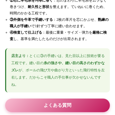
②芯に羊毛糸を均等に巻く
：芯のまわりに羊毛糸をムラなく
巻きつけ、
耐久性と形状
を整えます。ていねいに巻くため、
時間のかかる工程です。
③外側を牛革で手縫いする
：2枚の革片を芯にかぶせ、
熟練の
職人が手縫い
で1針ずつ丁寧に縫い合わせます。
④検査して仕上げる
：最後に重量・サイズ・弾力を
厳格に検
査
し、基準を満たしたものだけが出荷されます。
店主より：
とくに③の手縫いは、見た目以上に技術が要る
工程です。縫い目の
糸の強さや、縫い目の高さのわずかな
ズレ
が、ボールの飛び方や曲がり方といった飛行特性を左
右します。だからこそ職人の手仕事が欠かせないんです
ね。
よくある質問