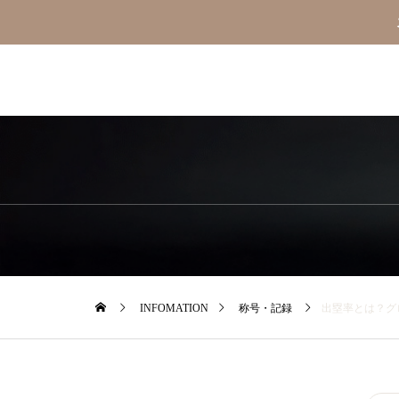
INFOMATION
称号・記録
出塁率とは？グ