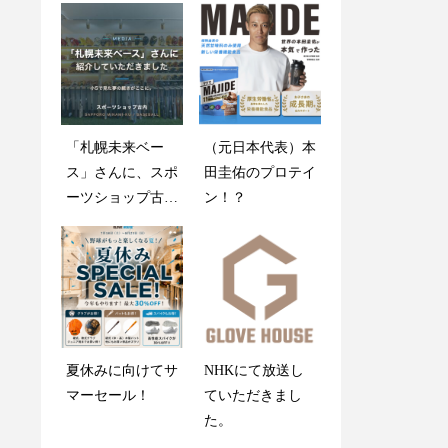
「札幌未来ベー
創業感謝祭2025開
（元日本代表）本
木製バットが折れ
ス」さんに、スポ
催のお知らせ
田圭佑のプロテイ
ても心配しない
ーツショップ古内
ン！？
で！
を紹介していただ
きました
グラブメンテナン
夏休みに向けてサ
NHKにて放送し
ス指南書
マーセール！
ていただきまし
た。