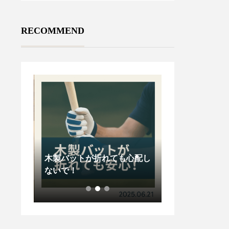
RECOMMEND
のお知ら
木製バットが折れても心配し
ないで！
グラブメンテナ