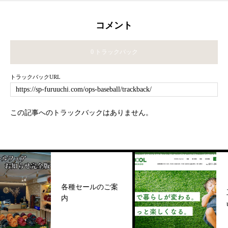
コメント
0 トラックバック
トラックバックURL
この記事へのトラックバックはありません。
【人工
各種セールのご案
工芝「CO
内
urf」