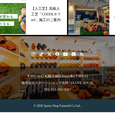
【人工芝】高級人
各種セ
工芝「COOOL®︎ T
内
urf」施工のご案内
〒005-0842 札幌市南区石山2条2丁目8-22
株式会社スポーツショップ古内 / GLOVE HOUSE
TEL 011-591-3587
© 2026 Sports Shop Furuuchi Co.Ltd,.