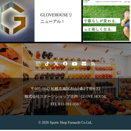
【
GLOVEHOUSEリ
工芝
ニューアル！
u
〒005-0842 札幌市南区石山2条2丁目8-22
株式会社スポーツショップ古内 / GLOVE HOUSE
TEL 011-591-3587
© 2026 Sports Shop Furuuchi Co.Ltd,.