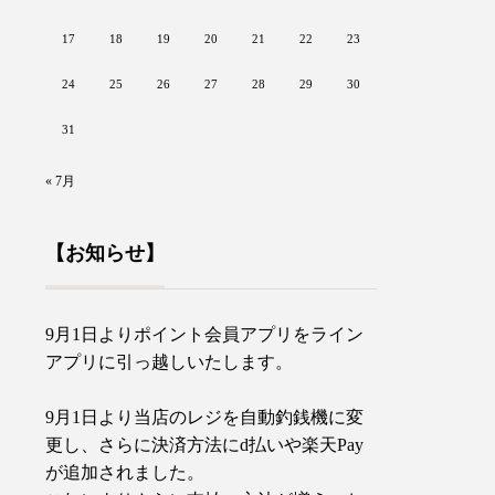
17
18
19
20
21
22
23
24
25
26
27
28
29
30
31
« 7月
【お知らせ】
9月1日よりポイント会員アプリをライン
アプリに引っ越しいたします。
9月1日より当店のレジを自動釣銭機に変
更し、さらに決済方法にd払いや楽天Pay
が追加されました。