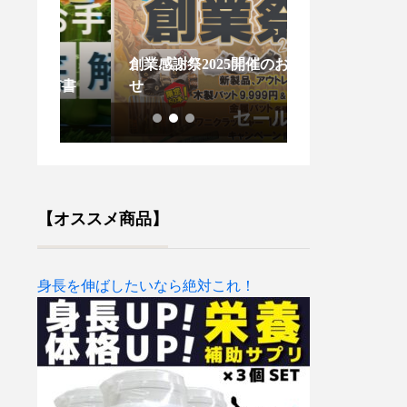
創業感謝祭2025開催のお知ら
木製バットが折
南書
せ
ないで！
【オススメ商品】
身長を伸ばしたいなら絶対これ！