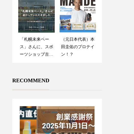
い型」の正体
グラブメンテナン
「札幌未来ベー
（元日本代表）本
ス指南書
ス」さんに、スポ
田圭佑のプロテイ
ーツショップ古内
ン！？
を紹介していただ
きました
RECOMMEND