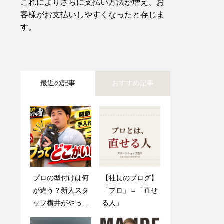
これによりさらに支払い方法が増え、お
客様がお支払いしやすくなったと存じま
す。
最近の記事
おすすめ記事
プロの型付けは何
創業感謝祭2025開
【社長のブログ】
木製バットが折れ
が違う？新人スタ
催のお知らせ
「プロ」＝「直せ
ても心配しない
ッフ横井がやって
る人」
で！
みてわかった「い