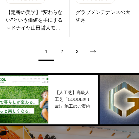
【定番の美学】“変わらな
グラブメンテナンスの大
い”という価値を手にする
切さ
～ドナイヤ山田哲人モデ
ルの魅力～
1
2
3
【人工芝】高級人
工芝「COOOL®︎ T
urf」施工のご案内