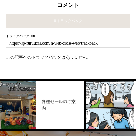
コメント
0 トラックバック
トラックバックURL
この記事へのトラックバックはありません。
【
各種セールのご案
ト
内
販
に