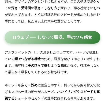
部分。デザインのアクセントに見えますが、ここの構造で
ポケッ
トの深さ・受球面の硬さ・しなり方
が変わり、捕る感覚そのもの
が変わってきます。とくに打球処理のスピードが求められる内野
手にとっては、見た目以上に大事な選びどころです。
Hウェブ ── しなって吸収、手のひら感覚
アルファベットの「H」の形をしたウェブです。パーツが独立し
ていて
紐でつながる構造
のため、適度な遊び（ゆとり）が生まれ
ます。捕球時に
手のひらで掴むような感覚
が強く、打球をしなっ
て柔らかく吸収してくれるのが持ち味です。
ポケットを
広く・浅めに
設定しやすく、捕ってから握り替えて投
げるまでの一連の動作がスムーズ。
ハンドリングやスピードを重
視する
ショートやセカンドの選手に好まれる傾向があります。