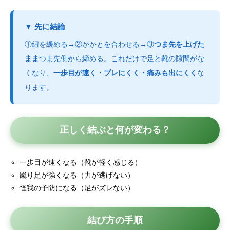
▼ 先に結論
①紐を緩める→②かかとを合わせる→③
つま先を上げた
まま
つま先側から締める。これだけで足と靴の隙間がな
くなり、
一歩目が速く・ブレにくく・痛みも出にくく
な
ります。
正しく結ぶと何が変わる？
一歩目が速くなる（靴が軽く感じる）
蹴り足が強くなる（力が逃げない）
怪我の予防になる（足がズレない）
結び方の手順