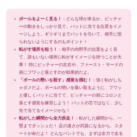
ボールをよーく見る！
：どんな球が来るか、ピッチャ
ーの動きをしっかり見て、バットに当てる位置をイメ
ージしよう。ギリギリまでバットを引いて、相手に悟
られないようにするのもポイント！
転がす場所を狙う！
：相手の内野手の位置をよく見
て、誰もいない場所に転がすイメージを持つことが大
事！ 特にピッチャーの左右や、ファースト・サードの
前にフワッと落とすのが効果的だよ。
「ボールの勢いを殺す」感覚を掴む！
：強く転がしち
ゃダメだよ。ボールの勢いを吸い取るように、フワッ
と優しくバットに当てて、ピッチャーの前にコロンと
落とす感覚を練習しよう！ バットの芯ではなく、少し
先で当てるイメージかな！
転がした瞬間から全力疾走！
：転がした瞬間から、一
塁までダッシュだ！ 足の速さが武器になるから、スタ
ートが命だよ！ どんなバントでも、まずは全力で走る