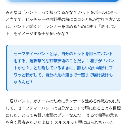
みんなは「バント」って知ってるかな？ バットをボールにそっ
と当てて、ピッチャーや内野手の前にコロンと転がす打ち方だよ
ね。バントと聞くと、ランナーを進めるために使う「送りバン
ト」をイメージする子が多いかな？
セーフティーバントとは、自分のヒットを狙ってバント
をする、超攻撃的な打撃技術のことだよ！ 相手が「バン
トかな？」と油断しているすきに、誰もいない場所にフ
ワッと転がして、自分の足の速さで一塁まで駆け抜けち
ゃうんだ！
「送りバント」がチームのためにランナーを進める作戦なのに対
して、セーフティーバントは自分がヒットで塁に出ることを目標
にした、とっても賢い攻撃のプレーなんだ！ まるで相手の意表
を突く忍者みたいだよね！ スルスルッと塁に出られちゃった