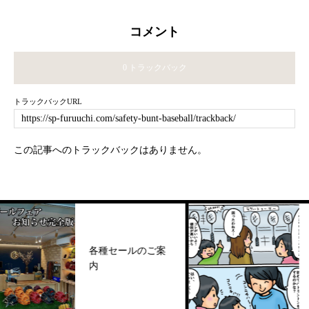
コメント
0 トラックバック
トラックバックURL
この記事へのトラックバックはありません。
【重
各種セールのご案
トン
内
販売
につ