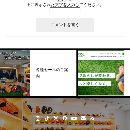
上に表示された文字を入力してください。
【人工
各種セールのご案
工芝「C
内
urf