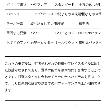
グリップ形状
ややフレア
スタンダード
手首の返しがしや
バランス
トップバランス
中間よりやや先端寄り
中間よりやや手元
テーパー部
絞り込まれている
標準的
標準的
重視する要素
パワー
パワーとコントロールのバランス
コントロール
おすすめプレイヤー
パワーヒッター
オールラウンド
技術派バッター
これらのモデルは、打者それぞれの特徴やプレイスタイルに応じ
た設計がなされており、選手の能力を最大限に引き出すことがで
きます。打撃スタイルに合わせて自分に合ったモデルを選ぶこと
で、より効果的な練習や試合でのパフォーマンス向上が期待でき
ます。