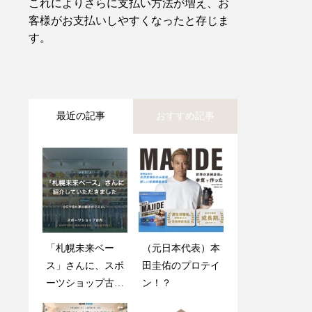
これによりさらに支払い方法が増え、お
客様がお支払いしやすくなったと存じま
す。
最近の記事
おすすめ記事
「札幌未来ベー
創業感謝祭2025開
（元日本代表）本
木製バットが折れ
ス」さんに、スポ
催のお知らせ
田圭佑のプロテイ
ても心配しない
ーツショップ古内
ン！？
で！
を紹介していただ