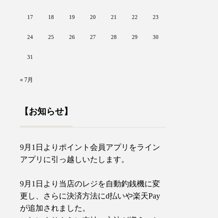
17
18
19
20
21
22
23
24
25
26
27
28
29
30
31
« 7月
【お知らせ】
9月1日よりポイント会員アプリをライン
アプリに引っ越しいたします。
9月1日より当店のレジを自動釣銭機に変
更し、さらに決済方法にd払いや楽天Pay
が追加されました。