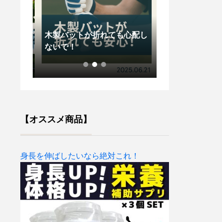
木製バットが折れても心配し
創業感謝祭202
南書
ないで！
せ
【オススメ商品】
身長を伸ばしたいなら絶対これ！