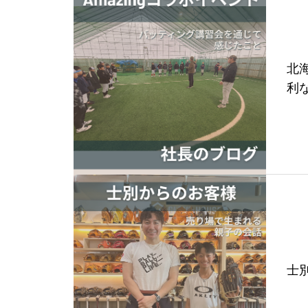
北
利
士