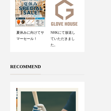
きました
グラブメンテナン
夏休みに向けてサ
NHKにて放送し
ス指南書
マーセール！
ていただきまし
た。
RECOMMEND