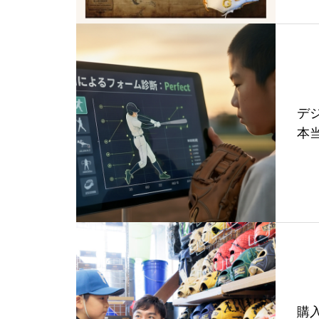
デ
本
購