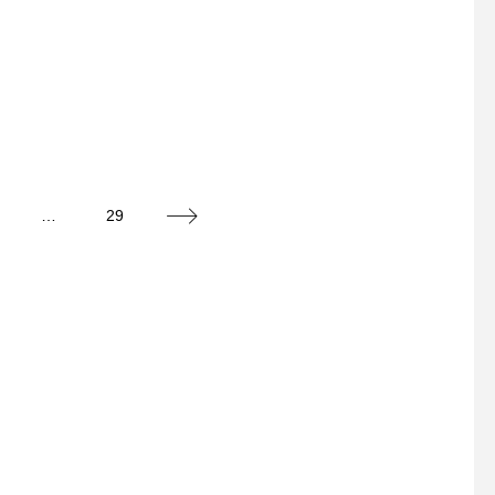
創業感謝祭2025開催のお知ら
せ
グラブメンテナンス指
…
29