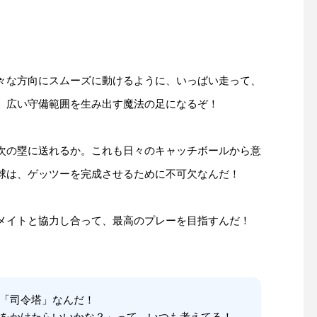
々な方向にスムーズに動けるように、いっぱい走って、
、広い守備範囲を生み出す魔法の足になるぞ！
次の塁に送れるか。これも日々のキャッチボールから意
球は、ゲッツーを完成させるために不可欠なんだ！
木製バットが折れても心配し
創業感謝祭2025開催
メイトと協力し合って、最高のプレーを目指すんだ！
ないで！
せ
「司令塔」なんだ！