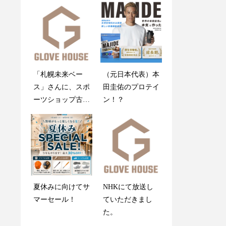
「札幌未来ベー
創業感謝祭2025開
（元日本代表）本
木製バットが折れ
ス」さんに、スポ
催のお知らせ
田圭佑のプロテイ
ても心配しない
ーツショップ古内
ン！？
で！
を紹介していただ
きました
グラブメンテナン
夏休みに向けてサ
NHKにて放送し
ス指南書
マーセール！
ていただきまし
た。