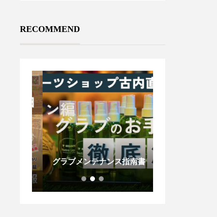
RECOMMEND
のお知ら
木製バットが折
グラブメンテナンス指南書
ないで！