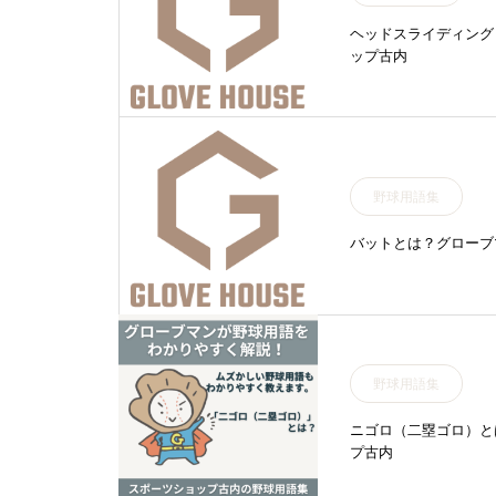
ヘッドスライディング
ップ古内
野球用語集
バットとは？グローブ
野球用語集
ニゴロ（二塁ゴロ）と
プ古内