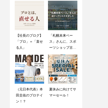
【社長のブログ】
創業感謝祭2025開
「札幌未来ベー
木製バットが折れ
「プロ」＝「直せ
催のお知らせ
ス」さんに、スポ
ても心配しない
る人」
ーツショップ古内
で！
を紹介していただ
きました
グラブメンテナン
（元日本代表）本
夏休みに向けてサ
ス指南書
田圭佑のプロテイ
マーセール！
ン！？