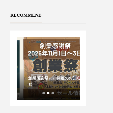
RECOMMEND
心配し
創業感謝祭2025開催のお知ら
せ
グラブメンテナ