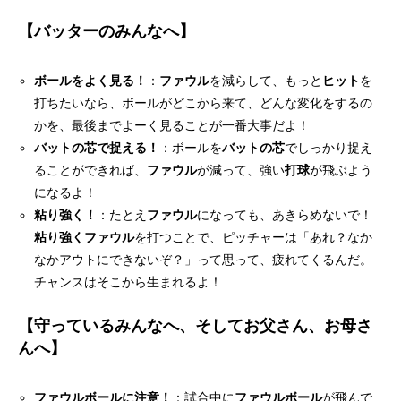
【バッターのみんなへ】
ボールをよく見る！
：
ファウル
を減らして、もっと
ヒット
を
打ちたいなら、ボールがどこから来て、どんな変化をするの
かを、最後までよーく見ることが一番大事だよ！
バットの芯で捉える！
：ボールを
バットの芯
でしっかり捉え
ることができれば、
ファウル
が減って、強い
打球
が飛ぶよう
になるよ！
粘り強く！
：たとえ
ファウル
になっても、あきらめないで！
粘り強く
ファウル
を打つことで、ピッチャーは「あれ？なか
なかアウトにできないぞ？」って思って、疲れてくるんだ。
チャンスはそこから生まれるよ！
【守っているみんなへ、そしてお父さん、お母さ
んへ】
ファウルボールに注意！
：試合中に
ファウルボール
が飛んで