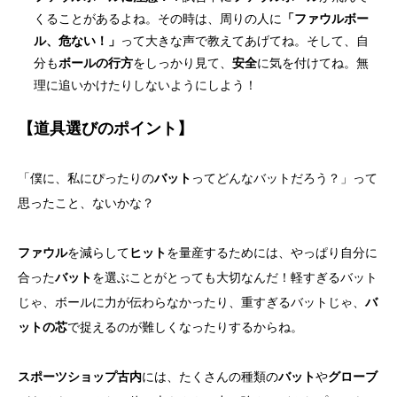
くることがあるよね。その時は、周りの人に
「ファウルボー
ル、危ない！」
って大きな声で教えてあげてね。そして、自
分も
ボールの行方
をしっかり見て、
安全
に気を付けてね。無
理に追いかけたりしないようにしよう！
【道具選びのポイント】
「僕に、私にぴったりの
バット
ってどんなバットだろう？」って
思ったこと、ないかな？
ファウル
を減らして
ヒット
を量産するためには、やっぱり自分に
合った
バット
を選ぶことがとっても大切なんだ！軽すぎるバット
じゃ、ボールに力が伝わらなかったり、重すぎるバットじゃ、
バ
ットの芯
で捉えるのが難しくなったりするからね。
スポーツショップ古内
には、たくさんの種類の
バット
や
グローブ