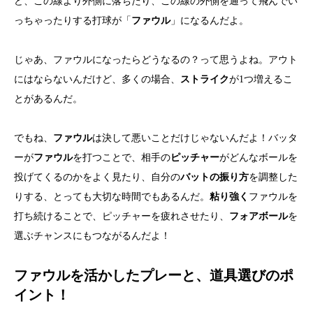
ど、この線より外側に落ちたり、この線の外側を通って飛んでい
っちゃったりする打球が「
ファウル
」になるんだよ。
じゃあ、ファウルになったらどうなるの？って思うよね。アウト
にはならないんだけど、多くの場合、
ストライク
が1つ増えるこ
とがあるんだ。
でもね、
ファウル
は決して悪いことだけじゃないんだよ！バッタ
ーが
ファウル
を打つことで、相手の
ピッチャー
がどんなボールを
投げてくるのかをよく見たり、自分の
バットの振り方
を調整した
りする、とっても大切な時間でもあるんだ。
粘り強く
ファウルを
打ち続けることで、ピッチャーを疲れさせたり、
フォアボール
を
選ぶチャンスにもつながるんだよ！
ファウルを活かしたプレーと、道具選びのポ
イント！