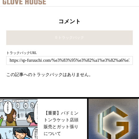
コメント
0 トラックバック
トラックバックURL
この記事へのトラックバックはありません。
【重要】バドミン
トンラケット店頭
G
販売とガット張り
ニ
について