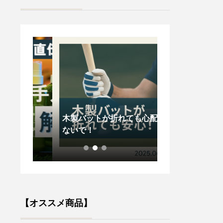
木製バットが折れても心配し
創業感謝祭202
南書
ないで！
せ
【オススメ商品】