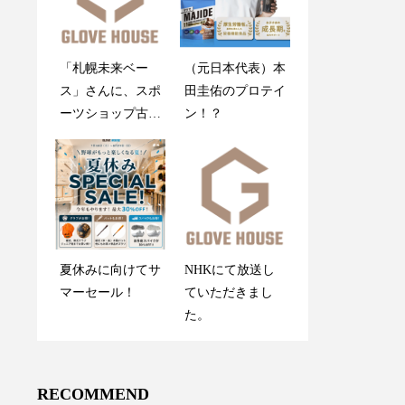
「札幌未来ベー
創業感謝祭2025開
（元日本代表）本
木製バットが折れ
ス」さんに、スポ
催のお知らせ
田圭佑のプロテイ
ても心配しない
ーツショップ古内
ン！？
で！
を紹介していただ
きました
グラブメンテナン
夏休みに向けてサ
NHKにて放送し
ス指南書
マーセール！
ていただきまし
た。
RECOMMEND