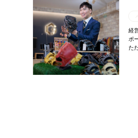
経
ポ
た