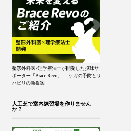
整形外科医×理学療法士が開発した投球サ
ポーター「Brace Revo」──ケガの予防とリ
ハビリの新提案
人工芝で室内練習場を作りません
か？