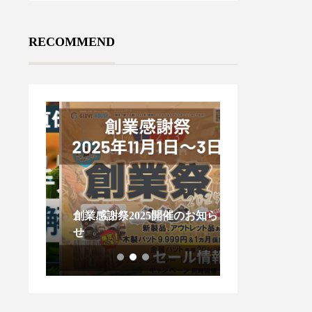
RECOMMEND
創業感謝祭2025開催のお知ら
木製バットが折
南書
せ
ないで！