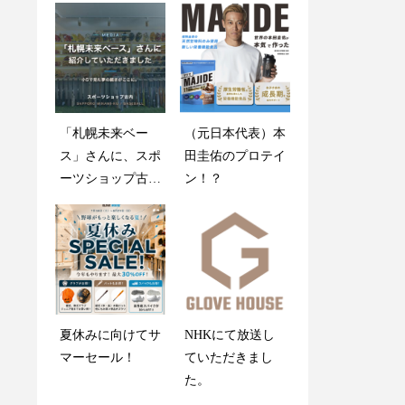
「札幌未来ベー
創業感謝祭2025開
（元日本代表）本
木製バットが折れ
ス」さんに、スポ
催のお知らせ
田圭佑のプロテイ
ても心配しない
ーツショップ古内
ン！？
で！
を紹介していただ
きました
グラブメンテナン
夏休みに向けてサ
NHKにて放送し
ス指南書
マーセール！
ていただきまし
た。