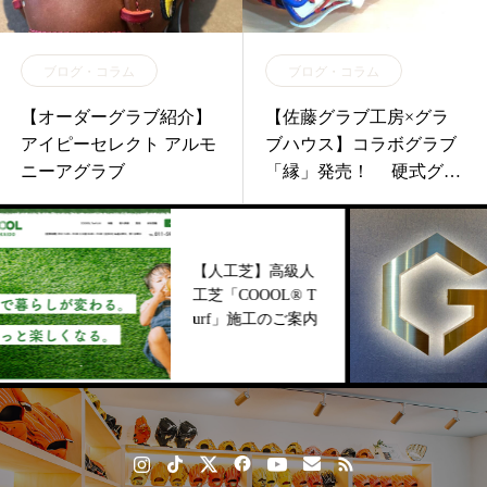
ブログ・コラム
ブログ・コラム
【オーダーグラブ紹介】
【佐藤グラブ工房×グラ
アイピーセレクト アルモ
ブハウス】コラボグラブ
ニーアグラブ
「縁」発売！ 硬式グラ
ブ ENGI61 内野手用 受注
生産2〜3ヶ月
【人工芝】高級人
工芝「COOOL®︎ T
urf」施工のご案内