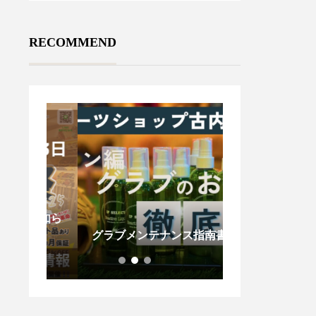
RECOMMEND
のお知ら
木製バットが折
グラブメンテナンス指南書
ないで！