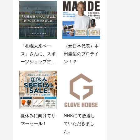
「札幌未来ベー
創業感謝祭2025開
（元日本代表）本
木製バットが折れ
ス」さんに、スポ
催のお知らせ
田圭佑のプロテイ
ても心配しない
ーツショップ古内
ン！？
で！
を紹介していただ
きました
グラブメンテナン
夏休みに向けてサ
NHKにて放送し
ス指南書
マーセール！
ていただきまし
た。